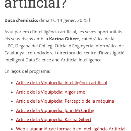
artificial?
Data d'emissió:
dimarts, 14 gener, 2025 h
Avui parlem d'intel·ligència artificial, les seves oportunitats i
els seus riscos amb la
Karina Gibert
, catedràtica de la
UPC, Degana del Col·legi Oficial d'Enginyeria Informàtica de
Catalunya i cofundadora i directora del centre d’investigació
Intelligent Data Science and Artificial Intelligence.
Enllaços del programa:
Article de la Viquipèdia: Intel·ligència artificial
Article de la Viquipèdia: Algorisme
Article de la Viquipèdia: Percepció de la màquina
Article de la Viquipèdia: John McCarthy
Article de la Viquipèdia: Karina Gibert
Web ciutadanIA.cat: formació en Intel·ligència Artificial