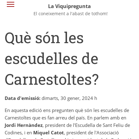
Vés
Commuta la visibilitat del menú
La Viquipregunta
al
El coneixement a l'abast de tothom!
contingut
Què són les
escudelles de
Carnestoltes?
Data d'emissió:
dimarts, 30 gener, 2024 h
En aquesta edició ens pregunten què són les escudelles de
Carnestoltes que es fan arreu del país. En parlem amb en
Jordi Hernàndez
, president de l'Escudella de Sant Feliu de
Codines, i en
Miquel Catot
, president de l'Associació