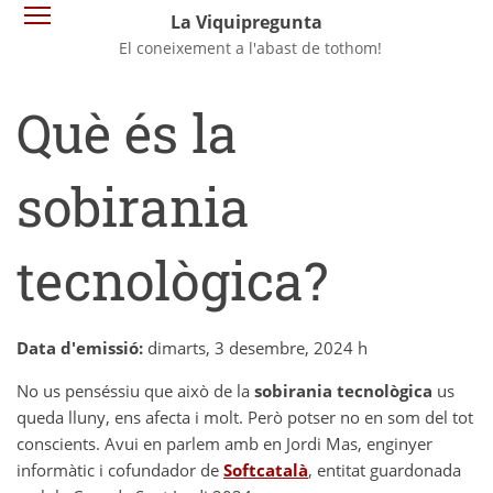
Vés
Commuta la visibilitat del menú
La Viquipregunta
al
El coneixement a l'abast de tothom!
contingut
Què és la
sobirania
tecnològica?
Data d'emissió:
dimarts, 3 desembre, 2024 h
No us penséssiu que això de la
sobirania tecnològica
us
queda lluny, ens afecta i molt. Però potser no en som del tot
conscients. Avui en parlem amb en Jordi Mas, enginyer
informàtic i cofundador de
Softcatalà
, entitat guardonada