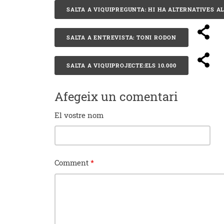
SALTA A VIQUIPREGUNTA: HI HA ALTERNATIVES AL
SALTA A ENTREVISTA: TONI RODON
SALTA A VIQUIPROJECTE:ELS 10.000
Afegeix un comentari
El vostre nom
Comment
*