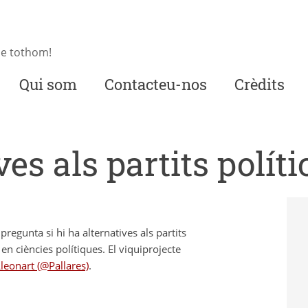
de tothom!
Qui som
Contacteu-nos
Crèdits
es als partits políti
egunta si hi ha alternatives als partits
 en ciències polítiques. El viquiprojecte
leonart (@Pallares)
.