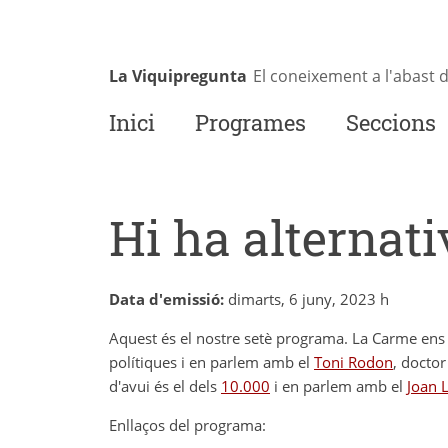
Vés
al
contingut
La Viquipregunta
El coneixement a l'abast 
Inici
Programes
Seccions
Hi ha alternativ
Data d'emissió:
dimarts, 6 juny, 2023 h
Aquest és el nostre setè programa. La Carme ens pr
polítiques i en parlem amb el
Toni Rodon
, doctor
d'avui és el dels
10.000
i en parlem amb el
Joan L
Enllaços del programa: