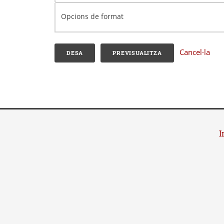
Opcions de format
Cancel·la
I