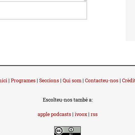
nici
|
Programes
|
Seccions
|
Qui som
|
Contacteu-nos
|
Crèdi
Escolteu-nos també a:
apple podcasts
|
ivoox
|
rss