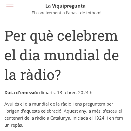
Vés
Commuta la visibilitat del menú
La Viquipregunta
al
El coneixement a l'abast de tothom!
contingut
Per què celebrem
el dia mundial de
la ràdio?
Data d'emissió:
dimarts, 13 febrer, 2024 h
Avui és el dia mundial de la ràdio i ens preguntem per
l'origen d'aquesta celebració. Aquest any, a més, s'escau el
centenari de la ràdio a Catalunya, iniciada el 1924, i en fem
un repàs.