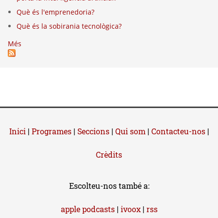
Què és l'emprenedoria?
Què és la sobirania tecnològica?
Més
Inici
|
Programes
|
Seccions
|
Qui som
|
Contacteu-nos
|
Crèdits
Escolteu-nos també a:
apple podcasts
|
ivoox
|
rss