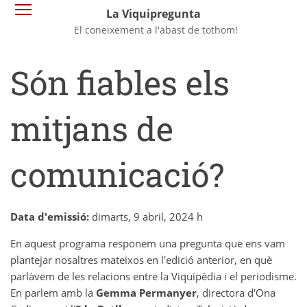
Vés
Commuta la visibilitat del menú
La Viquipregunta
al
El coneixement a l'abast de tothom!
contingut
Són fiables els
mitjans de
comunicació?
Data d'emissió:
dimarts, 9 abril, 2024 h
En aquest programa responem una pregunta que ens vam
plantejar nosaltres mateixos en l'edició anterior, en què
parlàvem de les relacions entre la Viquipèdia i el periodisme.
En parlem amb la
Gemma Permanyer
, directora d'Ona