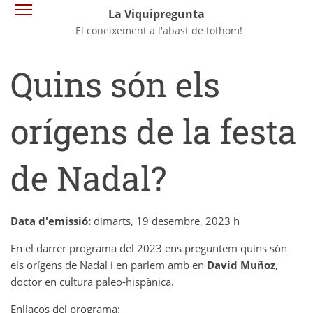
Vés
Commuta la visibilitat del menú
La Viquipregunta
al
El coneixement a l'abast de tothom!
contingut
Quins són els
orígens de la festa
de Nadal?
Data d'emissió:
dimarts, 19 desembre, 2023 h
En el darrer programa del 2023 ens preguntem quins són
els orígens de Nadal i en parlem amb en
David Muñoz
,
doctor en cultura paleo-hispànica.
Enllaços del programa: