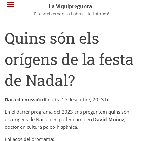
Vés
Commuta la visibilitat del menú
La Viquipregunta
al
El coneixement a l'abast de tothom!
contingut
Quins són els
orígens de la festa
de Nadal?
Data d'emissió:
dimarts, 19 desembre, 2023 h
En el darrer programa del 2023 ens preguntem quins són
els orígens de Nadal i en parlem amb en
David Muñoz
,
doctor en cultura paleo-hispànica.
Enllaços del programa: